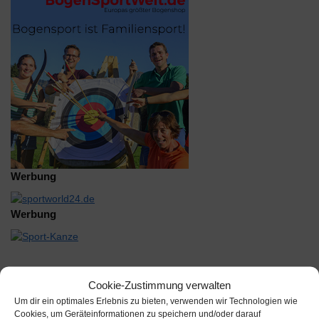
Werbung
Werbung
Cookie-Zustimmung verwalten
Um dir ein optimales Erlebnis zu bieten, verwenden wir Technologien wie
Beschreibung
Cookies, um Geräteinformationen zu speichern und/oder darauf