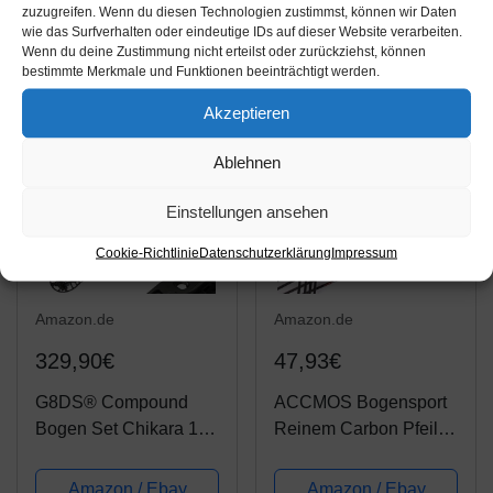
zuzugreifen. Wenn du diesen Technologien zustimmst, können wir Daten
wie das Surfverhalten oder eindeutige IDs auf dieser Website verarbeiten.
Zusätzliche Informationen
Wenn du deine Zustimmung nicht erteilst oder zurückziehst, können
bestimmte Merkmale und Funktionen beeinträchtigt werden.
Akzeptieren
Ablehnen
Einstellungen ansehen
Cookie-Richtlinie
Datenschutzerklärung
Impressum
Amazon.de
Amazon.de
329,90€
47,93€
G8DS® Compound
ACCMOS Bogensport
Bogen Set Chikara 15-
Reinem Carbon Pfeil
70 lbs 300 FPS 330
Spine 300 ID 4,2 mm
km/h High-End-Bogen
Jagdpfeil,28inch, für
Amazon / Ebay
Amazon / Ebay