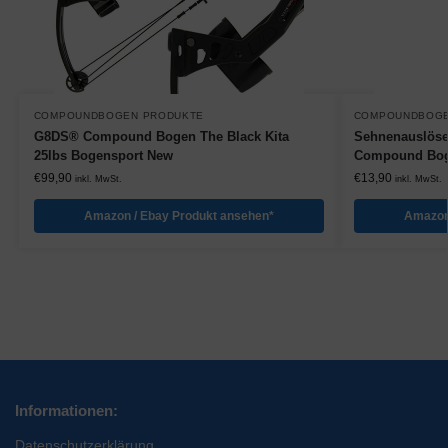
COMPOUNDBOGEN PRODUKTE
COMPOUNDBOGE
G8DS® Compound Bogen The Black Kita
Sehnenauslöser
25lbs Bogensport New
Compound Bog
€
99,90
€
13,90
inkl. MwSt.
inkl. MwSt.
Amazon / Ebay Produkt ansehen*
Amazon
Informationen:
Datenschutzerklärung