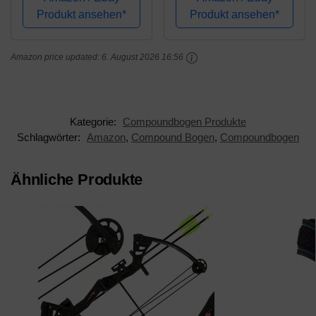
inkl. 4 Carbon Pfeilen
Recurve Bogen
Produkt ansehen*
Produkt ansehen*
Compoundbögen
Traditioneller Bogen 12
Amazon price updated:
6. August 2026 16:56
St (Spine 300, 28inch)
Kategorie:
Compoundbogen Produkte
Schlagwörter:
Amazon
,
Compound Bogen
,
Compoundbogen
Ähnliche Produkte