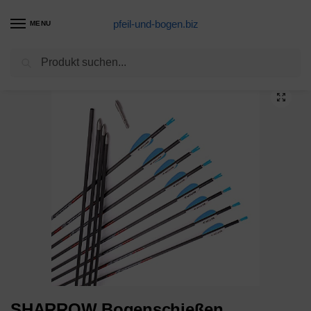
pfeil-und-bogen.biz
MENU
Suchen
Start
Compoundbogen Produkte
SHARROW Bogenschießen Carbonpfeile 31 Zoll Jagdpfeile Bogenpfeile Pfeile für Bogen Spine 250/300/350/400/500/600 mit Truthahnfedern für Außenaufnahmen (Spine 600, 6 Stück)
/
/
SHARROW Bogenschießen