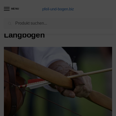
pfeil-und-bogen.biz
MENU
Suchen
Start
Langbogen
/
Langbogen