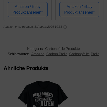
Sperrholzplatte | 30 x
Hinweisschild Mini
Amazon / Ebay
Amazon / Ebay
6-4,5 cm | Unlackierten
Nachricht Zeichen
Produkt ansehen*
Produkt ansehen*
Form-Scheiben | Holz
Board Wegweiser für
Zeiger Perfekte
Grillparty Hochzeit
Amazon price updated:
5. August 2026 10:55
Ausschnite für
Weihnnachten Bar...
Bemalen,...
Kategorie:
Carbonpfeile Produkte
Schlagwörter:
Amazon
,
Carbon Pfeile
,
Carbonpfeile
,
Pfeile
Ähnliche Produkte