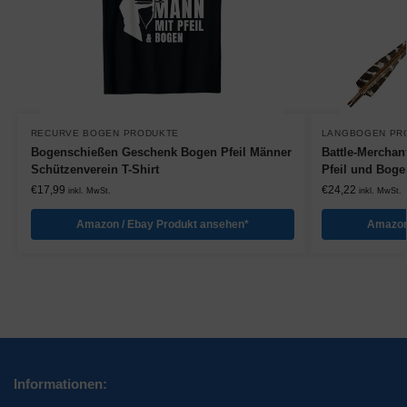
RECURVE BOGEN PRODUKTE
LANGBOGEN PR
Bogenschießen Geschenk Bogen Pfeil Männer
Battle-Merchant
Schützenverein T-Shirt
Pfeil und Bog
€
17,99
€
24,22
inkl. MwSt.
inkl. MwSt.
Amazon / Ebay Produkt ansehen*
Amazon
Informationen: