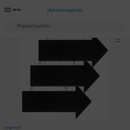
pfeil-und-bogen.biz
MENU
Suchen
Start
Carbonpfeile Produkte
Milisten Kreidetafel Beschriftbar Holzpfeile Hängende Hinweisschild Mini Nachricht Zeichen Board Wegweiser für Grillparty Hochzeit Weihnnachten Bar Wanddekoration 3 Stück
/
/
Angebot!