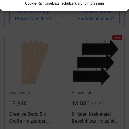
aus Sperrholzplatte |
Anhängers aus
Cookie-Richtlinie
Datenschutzerklärung
Impressum
30 x 11 cm |
Sperrholz | 40 x 9 cm |
Amazon / Ebay
Amazon / Ebay
Unlackierten Form-
Unlackierten Form-
Produkt ansehen*
Produkt ansehen*
Scheiben | Holz Zeiger
Scheiben | Holz Zeiger
Perfekte Ausschnite für
Perfekte Ausschnite für
Bemalen,...
Bemalen,...
-5%
Amazon.de
Amazon.de
13,94€
13,03€
13,79€
Creative Deco 5 x
Milisten Kreidetafel
Große Holzzeiger
Beschriftbar Holzpfeile
Anhängers aus
Hängende