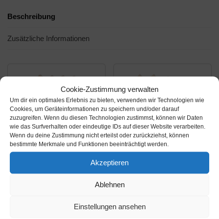
Beschreibung
Zusätzliche Informationen
Cookie-Zustimmung verwalten
Um dir ein optimales Erlebnis zu bieten, verwenden wir Technologien wie
Cookies, um Geräteinformationen zu speichern und/oder darauf
zuzugreifen. Wenn du diesen Technologien zustimmst, können wir Daten
wie das Surfverhalten oder eindeutige IDs auf dieser Website verarbeiten.
Wenn du deine Zustimmung nicht erteilst oder zurückziehst, können
bestimmte Merkmale und Funktionen beeinträchtigt werden.
Akzeptieren
Amazon.de
Amazon.de
14,94€
16,94€
Ablehnen
Creative Deco 5 x
Creative Deco 5 x
Einstellungen ansehen
Holzzeiger Anhängers
Große Holzzeiger