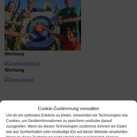
Werbung
Werbung
Cookie-Zustimmung verwalten
Beschreibung
Um dir ein optimales Erlebnis zu bieten, verwenden wir Technologien wie
Cookies, um Geräteinformationen zu speichern und/oder darauf
Zusätzliche Informationen
zuzugreifen. Wenn du diesen Technologien zustimmst, können wir Daten
wie das Surfverhalten oder eindeutige IDs auf dieser Website verarbeiten.