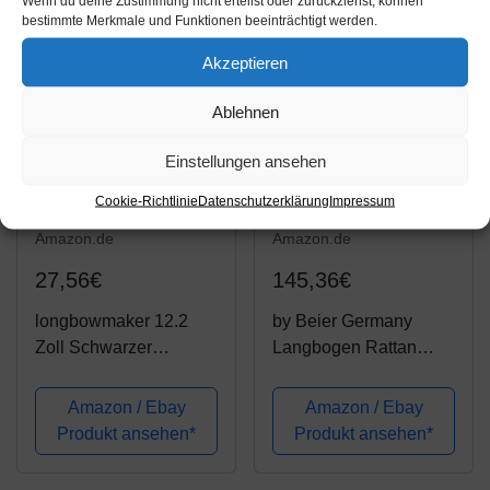
Wenn du deine Zustimmung nicht erteilst oder zurückziehst, können
bestimmte Merkmale und Funktionen beeinträchtigt werden.
Akzeptieren
Ablehnen
Einstellungen ansehen
Cookie-Richtlinie
Datenschutzerklärung
Impressum
Amazon.de
Amazon.de
27,56€
145,36€
longbowmaker 12.2
by Beier Germany
Zoll Schwarzer
Langbogen Rattan
Bogenschießen
Marksman 70 Zoll
Armschutz Armschoner
dunkel gebeizt 25 lbs
Amazon / Ebay
Amazon / Ebay
aus Leder Bogensport
Produkt ansehen*
Produkt ansehen*
Zubehör