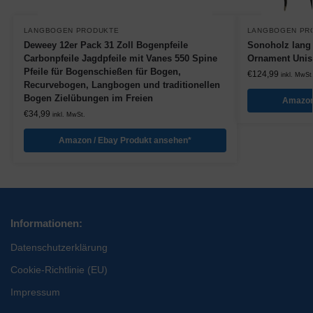
LANGBOGEN PRODUKTE
LANGBOGEN PR
Deweey 12er Pack 31 Zoll Bogenpfeile
Sonoholz lang 
Carbonpfeile Jagdpfeile mit Vanes 550 Spine
Ornament Unis
Pfeile für Bogenschießen für Bogen,
€
124,99
inkl. MwSt
Recurvebogen, Langbogen und traditionellen
Bogen Zielübungen im Freien
Amazon
€
34,99
inkl. MwSt.
Amazon / Ebay Produkt ansehen*
Informationen:
Datenschutzerklärung
Cookie-Richtlinie (EU)
Impressum