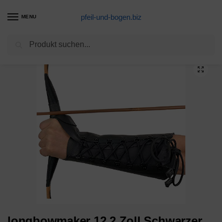
pfeil-und-bogen.biz
MENU
Suchen
Start
Langbogen Produkte
longbowmaker 12.2 Zoll Schwarzer Bogenschießen Armschutz Armschoner aus Leder Bogensport Zubehör
/
/
longbowmaker 12.2 Zoll Schwarzer