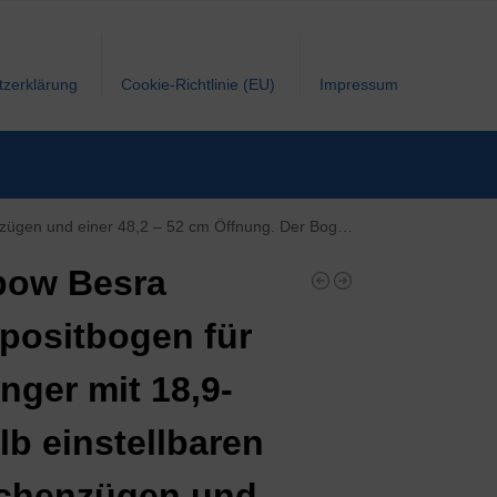
tzerklärung
Cookie-Richtlinie (EU)
Impressum
gen eignet sich für Rechtshänder, ist schwarz; ist ein kompletter Bausatz
bow Besra
ositbogen für
nger mit 18,9-
 lb einstellbaren
chenzügen und