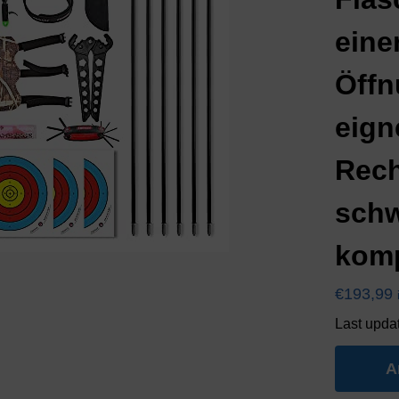
eine
Öffn
eign
Rech
schw
komp
€
193,99
Last upda
A