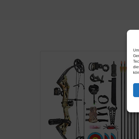
Um 
Ger
Tec
die
kön