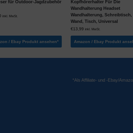
ser für Outdoor-Jagdzubehör
Kopfhörerhalter Für Die
Wandhalterung Headset
Wandhalterung, Schreibtisch,
0
inkl. MwSt.
Wand, Tisch, Universal
€
13,99
inkl. MwSt.
zon / Ebay Produkt ansehen*
Amazon / Ebay Produkt anse
*Als Affiliate- und -Ebay/Amazo