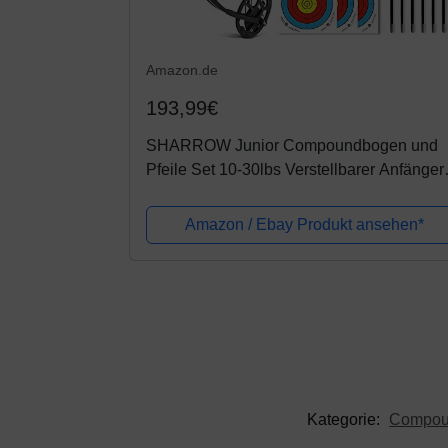
Amazon.de
193,99€
SHARROW Junior Compoundbogen und
Pfeile Set 10-30lbs Verstellbarer Anfänger
Compoundbogen Bogenschießen Set mit
allem Zubehör für Outdoor-Schießtraining
Amazon / Ebay Produkt ansehen*
(Camo)
Kategorie:
Compou