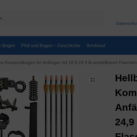
Suchen
Datenschu
e Bogen
Pfeil und Bogen – Geschichte
Armbrust
ositbogen für Anfänger mit 18,9-24,9 lb einstellbaren Flaschenzügen und einer 48,2 – 52 cm Öffnung. Der Bo
Hell
Komp
Anfä
24,9
Flas