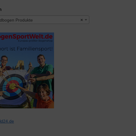
n
bogen Produkte
×