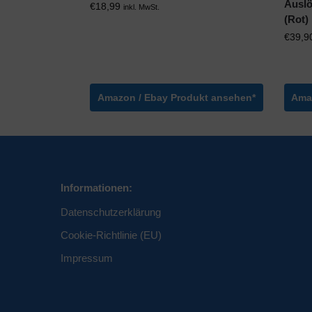
Auslö
€
18,99
inkl. MwSt.
(Rot)
€
39,9
Amazon / Ebay Produkt ansehen*
Ama
Informationen:
Datenschutzerklärung
Cookie-Richtlinie (EU)
Impressum