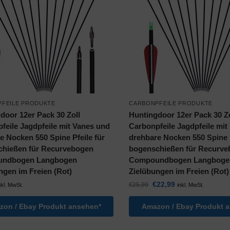
FEILE PRODUKTE
CARBONPFEILE PRODUKTE
door 12er Pack 30 Zoll
Huntingdoor 12er Pack 30 Zo
feile Jagdpfeile mit Vanes und
Carbonpfeile Jagdpfeile mit
e Nocken 550 Spine Pfeile für
drehbare Nocken 550 Spine P
chießen für Recurvebogen
bogenschießen für Recurv
ndbogen Langbogen
Compoundbogen Langboge
ngen im Freien (Rot)
Zielübungen im Freien (Rot)
€
22,99
€
25,99
nkl. MwSt.
inkl. MwSt.
on / Ebay Produkt ansehen*
Amazon / Ebay Produkt 