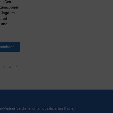
hießen
ugendbogen
 Jagd im
t mit
 und
ansehen*
1
2
n-Partner verdiene ich an qualifizierten Käufen.