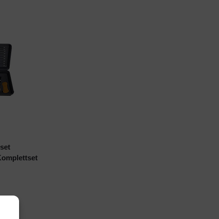
set
Komplettset