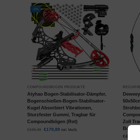
-3%
COMPOUNDBOGEN PRODUKTE
RECURV
Atyhao Bogen-Stabilisator-Dämpfer,
Deweey
Bogenschießen-Bogen-Stabilisator-
50x50cm
Kugel Absorbiert Vibrationen,
Strohbo
Sturzfester Gummi, Tragbar für
Compou
Compoundbögen (Rot)
Zoll Tra
Bogens
€
179,89
€
186,38
inkl. MwSt.
€
44,90
i