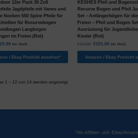
door 12er Pack 30 Zoll
KESHES Pfeil und Bogensc
feile Jagdpfeile mit Vanes und
Recurve Bogen und Pfeil J
e Nocken 550 Spine Pfeile für
Set – Anfängerbögen für die
chießen für Recurvebogen
Freien – Pfeil und Bogen Se
ndbogen Langbogen
Ausrüstung für Jugendliche
ngen im Freien (Rot)
Kinder (Rot)
25,99
€
101,00
€
119,00
inkl. MwSt.
inkl. MwSt.
on / Ebay Produkt ansehen*
Amazon / Ebay Produkt 
se 1 – 12 von 14 werden angezeigt
*Als Affiliate- und -Ebay/Amazo