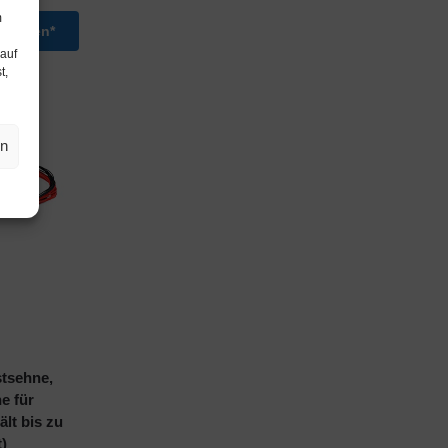
m
ansehen*
 auf
t,
en
stsehne,
e für
lt bis zu
)