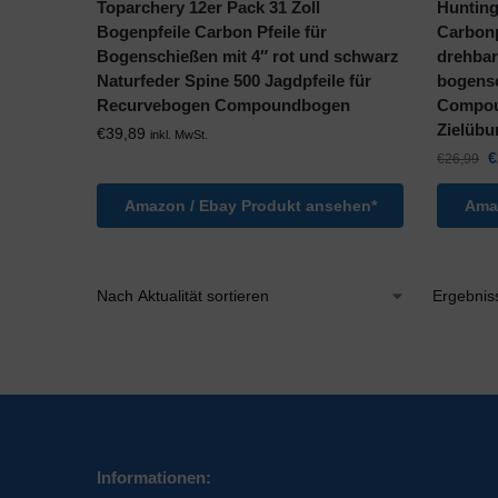
Toparchery 12er Pack 31 Zoll
Hunting
Bogenpfeile Carbon Pfeile für
Carbonp
Bogenschießen mit 4″ rot und schwarz
drehbar
Naturfeder Spine 500 Jagdpfeile für
bogens
Recurvebogen Compoundbogen
Compou
Zielübu
€
39,89
inkl. MwSt.
€
€
26,99
Amazon / Ebay Produkt ansehen*
Amaz
Ergebnis
Informationen: