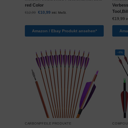
red Color
Verbes
Tool,Bi
€
10,99
€
12,99
inkl. MwSt.
€
19,99
i
Amazon / Ebay Produkt ansehen*
Amaz
-4%
CARBONPFEILE PRODUKTE
COMPOU