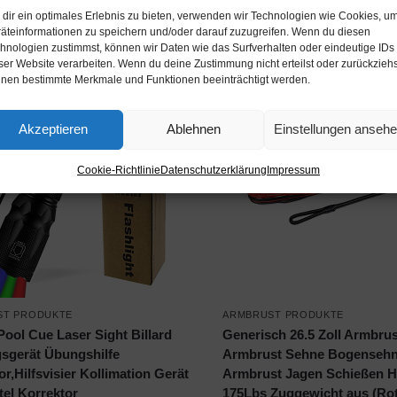
dir ein optimales Erlebnis zu bieten, verwenden wir Technologien wie Cookies, u
on / Ebay Produkt ansehen*
Amazon / Ebay Produkt 
äteinformationen zu speichern und/oder darauf zuzugreifen. Wenn du diesen
hnologien zustimmst, können wir Daten wie das Surfverhalten oder eindeutige IDs
ser Website verarbeiten. Wenn du deine Zustimmung nicht erteilst oder zurückziehs
nen bestimmte Merkmale und Funktionen beeinträchtigt werden.
Akzeptieren
Ablehnen
Einstellungen anseh
Cookie-Richtlinie
Datenschutzerklärung
Impressum
ST PRODUKTE
ARMBRUST PRODUKTE
Pool Cue Laser Sight Billard
Generisch 26.5 Zoll Armbru
gsgerät Übungshilfe
Armbrust Sehne Bogensehn
or,Hilfsvisier Kollimation Gerät
Armbrust Jagen Schießen Hä
tel Korrektor
175Lbs Zuggewicht aus (Rot