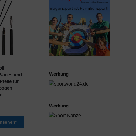
ll
Werbung
 Vanes und
feile für
ebogen
n
Werbung
ansehen*