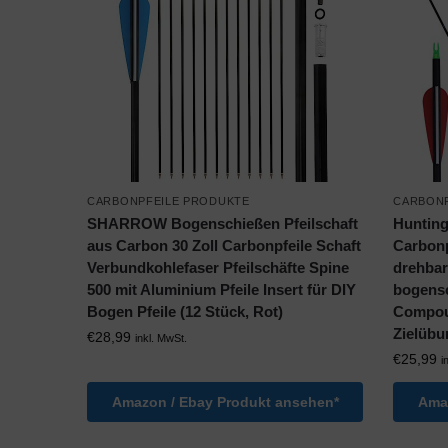
CARBONPFEILE PRODUKTE
CARBONP
SHARROW Bogenschießen Pfeilschaft
Hunting
aus Carbon 30 Zoll Carbonpfeile Schaft
Carbonp
Verbundkohlefaser Pfeilschäfte Spine
drehbar
500 mit Aluminium Pfeile Insert für DIY
bogens
Bogen Pfeile (12 Stück, Rot)
Compou
Zielübu
€
28,99
inkl. MwSt.
€
25,99
i
Amazon / Ebay Produkt ansehen*
Amaz