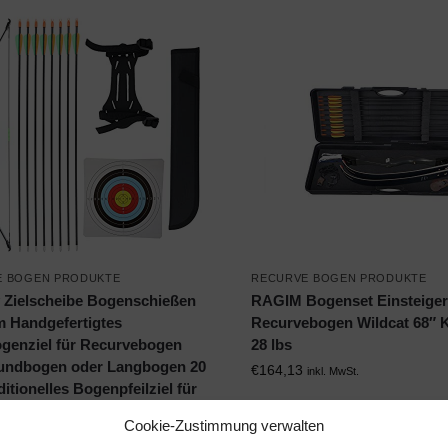
E BOGEN PRODUKTE
RECURVE BOGEN PRODUKTE
 Zielscheibe Bogenschießen
RAGIM Bogenset Einsteiger
 Handgefertigtes
Recurvebogen Wildcat 68″ 
genziel für Recurvebogen
28 lbs
ndbogen oder Langbogen 20
€
164,13
inkl. MwSt.
ditionelles Bogenpfeilziel für
chießen Jagdpraxis
Cookie-Zustimmung verwalten
nkl. MwSt.