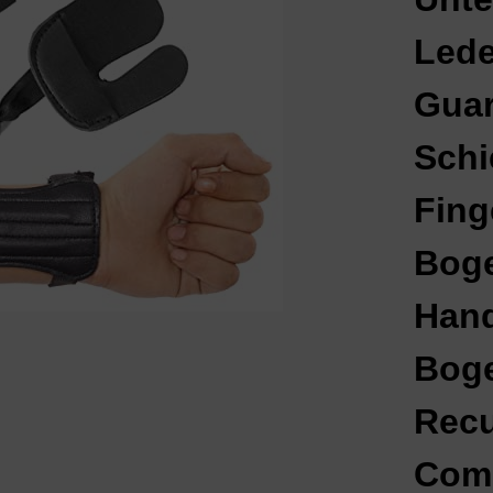
Lede
Guar
Sch
Fing
Boge
Hand
Bog
Rec
Com