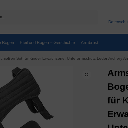
Suchen
Datenschu
e Bogen
Pfeil und Bogen – Geschichte
Armbrust
t für Kinder Erwachsene, Unterarmschutz Leder Archery Arm Guard, Schießhandschuhe Fingerschutz Bogensp
Arm
Boge
für 
Erwa
Unte