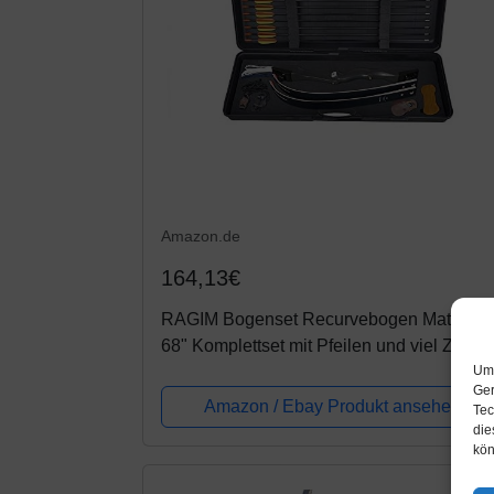
Amazon.de
164,13€
RAGIM Bogenset Recurvebogen Matrix E
68" Komplettset mit Pfeilen und viel Zubeh
Um 
30
Ger
Amazon / Ebay Produkt ansehen*
Tec
die
kön