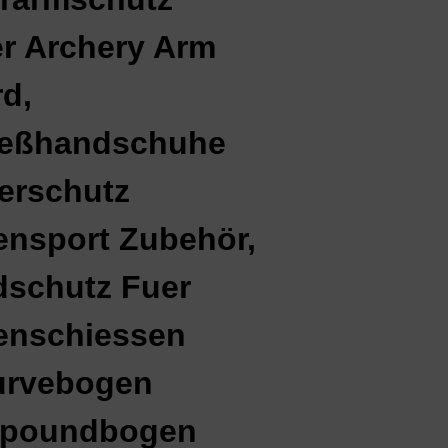
r Archery Arm
d,
ießhandschuhe
erschutz
nsport Zubehör,
schutz Fuer
enschiessen
urvebogen
poundbogen