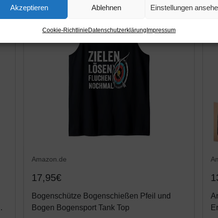
Akzeptieren
Ablehnen
Einstellungen anseh
Cookie-Richtlinie
Datenschutzerklärung
Impressum
Amazon.de
A
17,95€
1
Bogenschütze Bogenschießen Pfeil und
A
Bogen Bogensport Tank Top
E