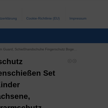
tzerklärung
Cookie-Richtlinie (EU)
Impressum
ort Zubehör, Handschutz Fuer Bogenschiessen Recurvebogen Compoundbogen
schutz
nschießen Set
Kinder
chsene,
rarmschutz