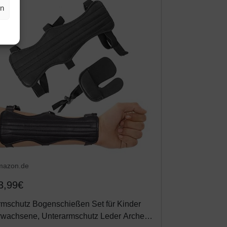
en
mazon.de
3,99€
rmschutz Bogenschießen Set für Kinder
rwachsene, Unterarmschutz Leder Archery