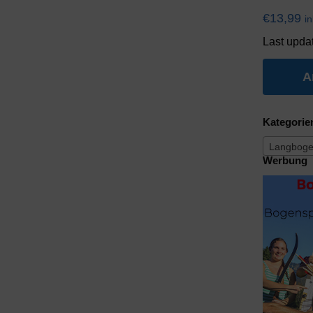
€
13,99
i
Last upda
A
Kategorie
Langboge
Werbung