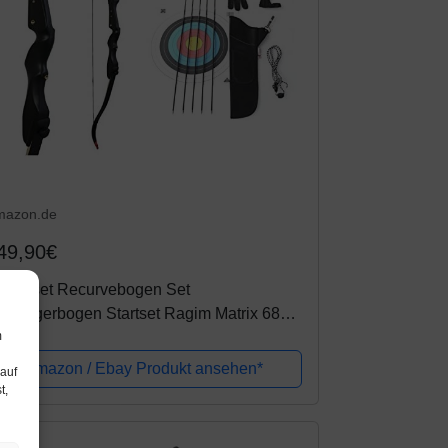
mazon.de
49,90€
ogenset Recurvebogen Set
nsteigerbogen Startset Ragim Matrix 68
m
ll
Amazon / Ebay Produkt ansehen*
 auf
t,