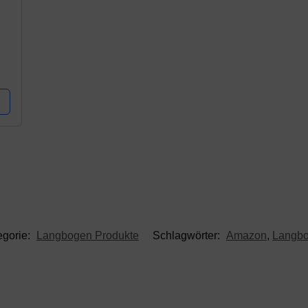
egorie:
Langbogen Produkte
Schlagwörter:
Amazon
,
Langb