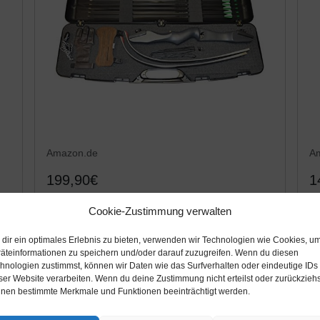
Amazon.de
A
199,90€
1
vo
Bogenset Einsteigerset Recurvebogen
B
Cookie-Zustimmung verwalten
ör
Ragim Matrix Evo mit Koffer und
Ei
dir ein optimales Erlebnis zu bieten, verwenden wir Technologien wie Cookies, u
Carbonpfeilen
Zo
äteinformationen zu speichern und/oder darauf zuzugreifen. Wenn du diesen
Amazon / Ebay Produkt ansehen*
hnologien zustimmst, können wir Daten wie das Surfverhalten oder eindeutige IDs
ser Website verarbeiten. Wenn du deine Zustimmung nicht erteilst oder zurückziehs
nen bestimmte Merkmale und Funktionen beeinträchtigt werden.