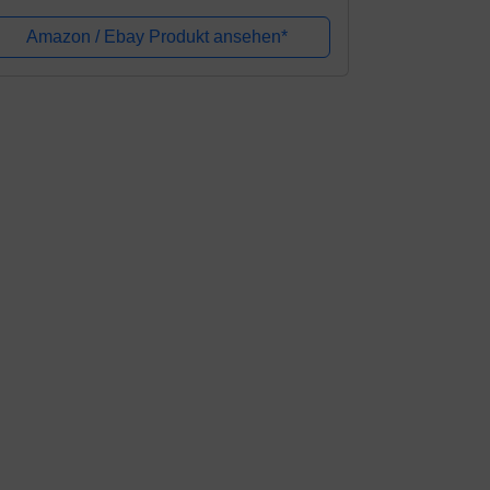
rm Guard, Schießhandschuhe
ngerschutz Bogensport Zubehör,
Amazon / Ebay Produkt ansehen*
ndschutz Fuer...