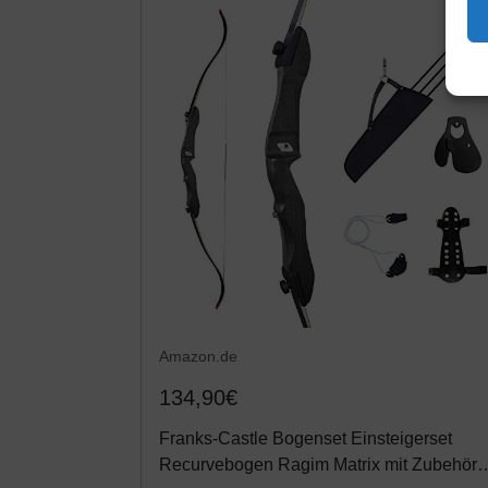
Amazon.de
134,90€
Franks-Castle Bogenset Einsteigerset
Recurvebogen Ragim Matrix mit Zubehör